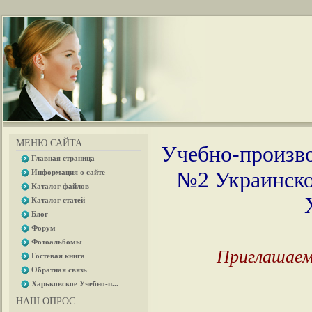
МЕНЮ САЙТА
Учебно-произво
Главная страница
№2 Украинског
Информация о сайте
Каталог файлов
Каталог статей
Блог
Форум
Фотоальбомы
Приглашаем
Гостевая книга
Обратная связь
Харьковское Учебно-п...
НАШ ОПРОС