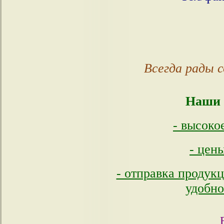
(057
Всегда рады 
Наши 
- высоко
- цен
- отправка продук
удобно